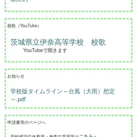
校歌（YouTube）
茨城県立伊奈高等学校 校歌
YouTubeで開きます
お知らせ
学校版タイムライン～台風（大雨）想定
～.pdf
申請書等のページへ
こちら
学校感染症休養届・考査欠席届等は
へ