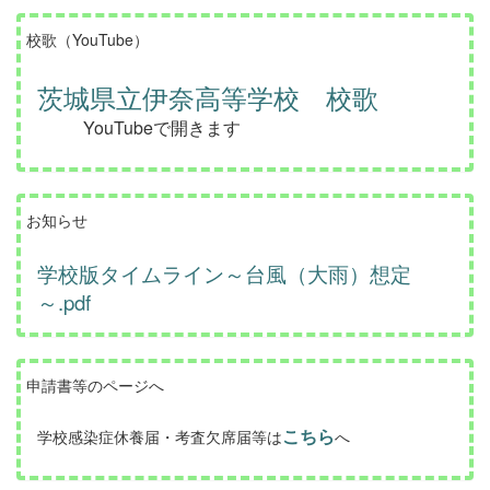
校歌（YouTube）
茨城県立伊奈高等学校 校歌
YouTubeで開きます
お知らせ
学校版タイムライン～台風（大雨）想定
～.pdf
申請書等のページへ
こちら
学校感染症休養届・考査欠席届等は
へ