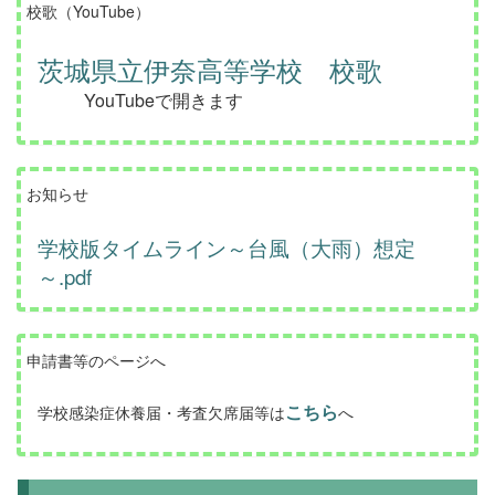
校歌（YouTube）
茨城県立伊奈高等学校 校歌
YouTubeで開きます
お知らせ
学校版タイムライン～台風（大雨）想定
～.pdf
申請書等のページへ
こちら
学校感染症休養届・考査欠席届等は
へ