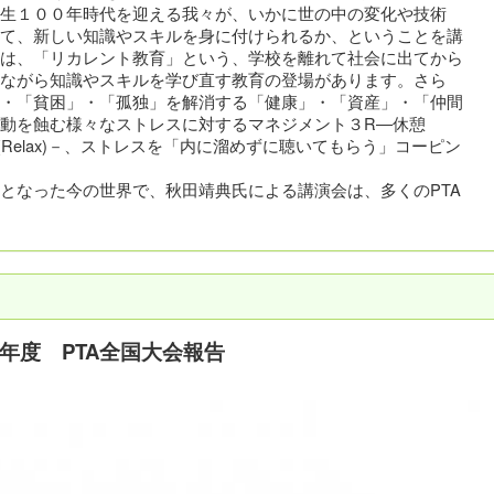
生１００年時代を迎える我々が、いかに世の中の変化や技術
て、新しい知識やスキルを身に付けられるか、ということを講
は、「リカレント教育」という、学校を離れて社会に出てから
ながら知識やスキルを学び直す教育の登場があります。さら
・「貧困」・「孤独」を解消する「健康」・「資産」・「仲間
動を蝕む様々なストレスに対するマネジメント３R―休憩
ラックス(Relax)－、ストレスを「内に溜めずに聴いてもらう」コーピン
なった今の世界で、秋田靖典氏による講演会は、多くのPTA
5年度 PTA全国大会報告