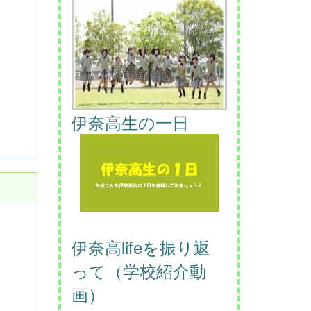
伊奈高生の一日
伊奈高lifeを振り返
って（学校紹介動
画）