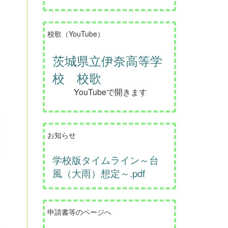
校歌（YouTube）
茨城県立伊奈高等学
校 校歌
YouTubeで開きます
お知らせ
学校版タイムライン～台
風（大雨）想定～.pdf
申請書等のページへ