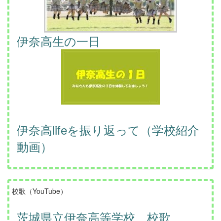
伊奈高生の一日
伊奈高lifeを振り返って（学校紹介
動画）
校歌（YouTube）
茨城県立伊奈高等学校 校歌