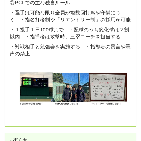
◎PCLでの主な独自ルール
・選手は可能な限り全員が複数回打席や守備につ
く ・指名打者制や「リエントリー制」の採用が可能
・１投手１日100球まで ・配球のうち変化球は２割
以内 ・指導者は攻撃時、三塁コーチを担当する
・対戦相手と勉強会を実施する ・指導者の暴言や罵
声の禁止
お知らせ