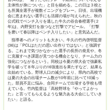
主体性が身についた」と目を細める。この日は３校と
も所属全選手が複数イニングをプレー。日頃、出場機
会に恵まれない選手にも活躍の場が与えられた。秋の
公式戦でベンチ入りを逃した牛久の谷合春橙選手(２
年)は、内野安打を放つなど打撃でアピール。「打撃
を磨いて春以降はベンチ入りしたい」と意気込んだ。
指導者へのメリットも大きい。牛久の竹内啓明監督
(36)は「PCLはただの思い出作りではない」と強調す
る。これまで気づかなかった選手の長所の発見や、冬
に克服すべき課題が見つかる機会となり、チーム力の
強化につながるという。同校は今夏の県大会で強豪私
学を破って８年ぶりの16強進出を果たすなど、結果も
出始めている。野球人口の減少により、県内の高校で
は夏の大会の出場チーム数が10年前に比べて10減っ
た。部員不足に悩み、合同チームで出場する学校も増
えている。竹内監督は「高校野球を『やってよかっ
た』と言ってもらえるような魅力ある大会にしていき
たい」と語る。