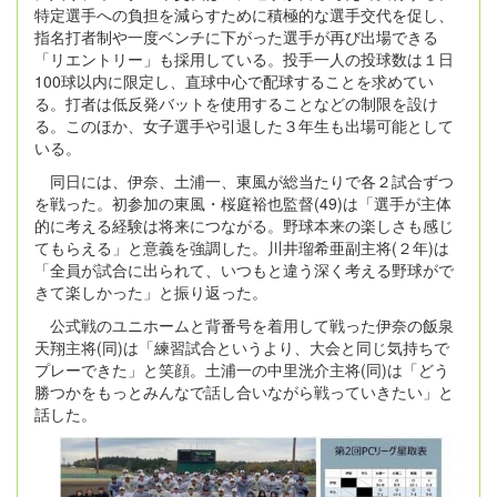
特定選手への負担を減らすために積極的な選手交代を促し、
指名打者制や一度ベンチに下がった選手が再び出場できる
「リエントリー」も採用している。投手一人の投球数は１日
100球以内に限定し、直球中心で配球することを求めてい
る。打者は低反発バットを使用することなどの制限を設け
る。このほか、女子選手や引退した３年生も出場可能として
いる。
同日には、伊奈、土浦一、東風が総当たりで各２試合ずつ
を戦った。初参加の東風・桜庭裕也監督(49)は「選手が主体
的に考える経験は将来につながる。野球本来の楽しさも感じ
てもらえる」と意義を強調した。川井瑠希亜副主将(２年)は
「全員が試合に出られて、いつもと違う深く考える野球がで
きて楽しかった」と振り返った。
公式戦のユニホームと背番号を着用して戦った伊奈の飯泉
天翔主将(同)は「練習試合というより、大会と同じ気持ちで
プレーできた」と笑顔。土浦一の中里洸介主将(同)は「どう
勝つかをもっとみんなで話し合いながら戦っていきたい」と
話した。