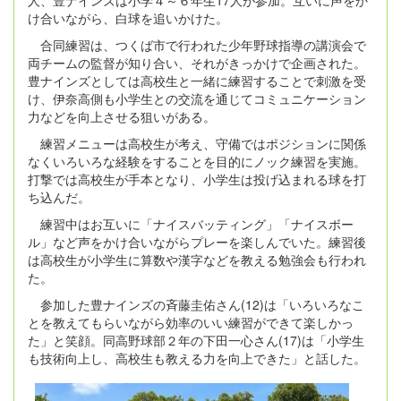
け合いながら、白球を追いかけた。
合同練習は、つくば市で行われた少年野球指導の講演会で
両チームの監督が知り合い、それがきっかけで企画された。
豊ナインズとしては高校生と一緒に練習することで刺激を受
け、伊奈高側も小学生との交流を通じてコミュニケーション
力などを向上させる狙いがある。
練習メニューは高校生が考え、守備ではポジションに関係
なくいろいろな経験をすることを目的にノック練習を実施。
打撃では高校生が手本となり、小学生は投げ込まれる球を打
ち込んだ。
練習中はお互いに「ナイスバッティング」「ナイスボー
ル」など声をかけ合いながらプレーを楽しんでいた。練習後
は高校生が小学生に算数や漢字などを教える勉強会も行われ
た。
参加した豊ナインズの斉藤圭佑さん(12)は「いろいろなこ
とを教えてもらいながら効率のいい練習ができて楽しかっ
た」と笑顔。同高野球部２年の下田一心さん(17)は「小学生
も技術向上し、高校生も教える力を向上できた」と話した。