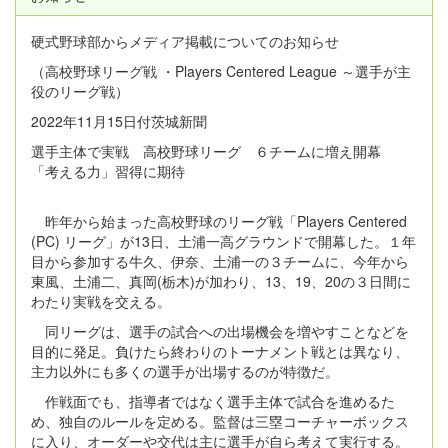
硬式野球部からメディア掲載についてのお知らせ
（高校野球リーグ戦 ・Players Centered League ～選手が主
役のリーグ戦）
2022年11月15日付茨城新聞
選手主体で実戦 高校野球リーグ ６チームに増え開幕
「考える力」習得に期待
昨年から始まった高校野球のリーグ戦「Players Centered
(PC) リーグ」が13日、土浦一高グラウンドで開幕した。１年
目から参加する牛久、伊奈、土浦一の３チームに、今年から
東風、土浦二、真岡(栃木)が加わり、13、19、20の３日間に
わたり実戦を交える。
同リーグは、選手の試合への出場機会を増やすことなどを
目的に発足。負けたら終わりのトーナメント戦とは異なり、
主力以外にも多くの選手が出場するのが特徴だ。
作戦面でも、指導者ではなく選手主体で試合を進めるた
め、独自のルールを定める。監督は三塁コーチャーボックス
に入り、オーダーや交代は主に選手が自ら考えて実行する。