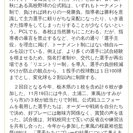
秋にある高校野球の公式戦は、いずれもトーナメント
制で、負ければ終わりの一発勝負。指導者は勝利を意
識して主力選手に頼りがちな采配になったり、いき過
ぎた指導をしてしまったりすることが少なくないとい
う。PCLでも、各校は当然勝ちにこだわる。だが、指
導者の暴言を禁止するなど、その名の通り「選手主
役」を理念に掲げ、トーナメント制にはない独自ルー
ルを設けている。例えば、より多くの選手に試合経験
を積ませるため、指名打者制や、交代した選手が再出
場できる「リエントリー制」を導入。選手の負担軽減
やけが防止の観点から、１投手の投球数は１日100球
までとし、変化球も２割以内に制限する。
２回目となる今年、栃木県の１校を含め計６校が参
加した。11月19日には牛久、土浦二、東風(かすみが
うら市)の３校が総当たりで対戦。公式戦ユニフォー
ムを着用した選手たちは、オーダーや戦術を自分たち
で決め、好プレーには敵味方関係なく、賞賛の声を送
った。試合後は、対戦校同士で互いの反省点や練習法
を共有し合った。今年から参加した東風の桜庭裕也監
督(49)は、「選手たちにプレーや結果について考える