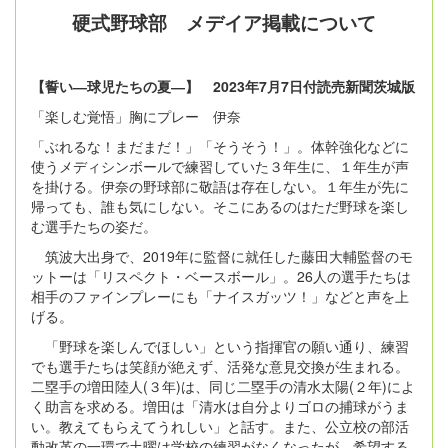
硬式野球部 メデイア掲載について
【誓い―球児たちの夏―】 2023年7月7日付読売新聞茨城版
「楽しむ覚悟」胸にプレー 伊奈
「ぶれるな！まだまだ！」「そうそう！」。体幹強化などに
使うメディシンボールで練習していた３年生に、１年生が声
を掛ける。伊奈の野球部に敬語は存在しない。１年生が先に
帰っても、誰も気にしない。そこにあるのはただ野球を楽し
む選手たちの姿だ。
筑波大出身で、2019年に監督に就任した藤田大輔監督のモ
ットーは「リスペクト・ベースボール」。26人の選手たちは
相手のファインプレーにも「ナイスガッツ！」などと声を上
げる。
「野球を楽しんでほしい」という指揮官の願い通り、練習
でも選手たちは笑顔が絶えず、活発な意見交換が生まれる。
二塁手の増田陸人(３年)は、同じ二塁手の清水太陽(２年)によ
く助言を求める。増田は「清水は自分よりゴロの捕球がうま
い。教えてもらえてうれしい」と話す。また、公立校の部活
動改革の一環で土曜は学校の練習がなくなったが、希望する