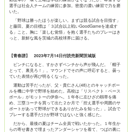
選手は社会人チームの練習に参加。密度の濃い練習で力を磨
いた。
「野球は勝ったほうが楽しい。まずは競る試合を目指す」
と藤田。夏の目標は「３試合以上戦いGoodGameを達成す
る」こと。胸に「楽しむ覚悟」を抱く選手たちのプレーはき
っと、新鮮な風を茨城の高校球界に届ける。
【青春譜】 2023年7月14日付読売新聞茨城版
ピンチになると、すかさずベンチから声が飛んだ。「帽子
とって、裏見ろ！」。マウンドでその声に呼応すると、曇っ
ていた表情が再び明るくなった。
運動は苦手だったが、父・貴仁さん(48)とのキャッチボー
ルを機に中学で野球を始めた。高校は「リスペクト・ベース
ボール」がモットーの伊奈へ。１年冬に左ひざの靱帯を痛
め、三塁コーチを買って出た２か月で「控え選手や周囲のサ
ポートがあって野球ができるありがたみを知った」。試合で
プレーする選手だけが野球ではないと強く感じた。
だから、最後の夏はチーム全員で戦いたかった。１年生か
らの寄せ書きで埋まったアンダーシャツを着て、つばの裏に