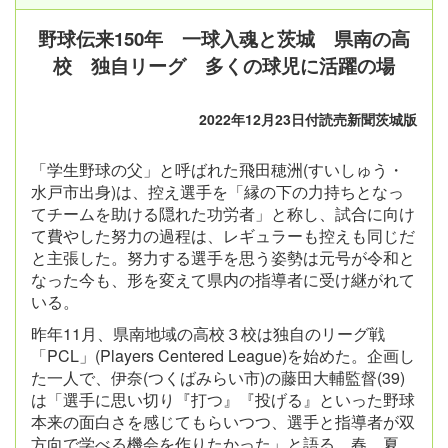
野球伝来150年 一球入魂と茨城 県南の高
校 独自リーグ 多くの球児に活躍の場
2022年12月23日付読売新聞茨城版
「学生野球の父」と呼ばれた飛田穂洲(すいしゅう・
水戸市出身)は、控え選手を「縁の下の力持ちとなっ
てチームを助ける隠れた功労者」と称し、試合に向け
て費やした努力の過程は、レギュラーも控えも同じだ
と主張した。努力する選手を思う姿勢は元号が令和と
なった今も、形を変えて県内の指導者に受け継がれて
いる。
昨年11月、県南地域の高校３校は独自のリーグ戦
「PCL」(Players Centered League)を始めた。企画し
た一人で、伊奈(つくばみらい市)の藤田大輔監督(39)
は「選手に思い切り『打つ』『投げる』といった野球
本来の面白さを感じてもらいつつ、選手と指導者が双
方向で学べる機会を作りたかった」と語る。春、夏、