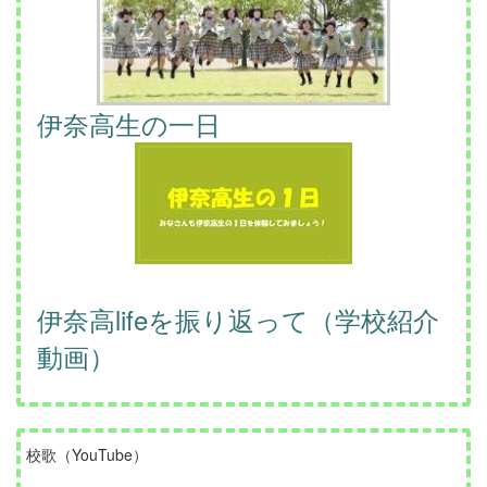
伊奈高生の一日
伊奈高lifeを振り返って（学校紹介
動画）
校歌（YouTube）